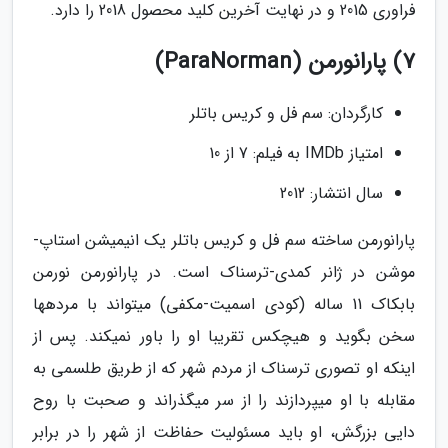
فراوری 2015 و در نهایت آخرین کلید محصول 2018 را دارد.
7) پارانورمن (ParaNorman)
کارگردان: سم فل و کریس باتلر
امتیاز IMDb به فیلم: 7 از 10
سال انتشار: 2012
پارانورمن ساخته سم فل و کریس باتلر یک انیمیشن استاپ-
موشن در ژانر کمدی-ترسناک است. در پارانورمن نورمن
بابکاک 11 ساله (کودی اسمیت-مکفی) میتواند با مردهها
سخن بگوید و هیچکس تقریبا او را باور نمیکند. پس از
اینکه او تصوری ترسناک از مردم شهر که از طریق طلسمی به
مقابله با او میپردازند را از سر میگذراند و صحبت با روح
دایی بزرگش، او باید مسئولیت حفاظت از شهر را در برابر