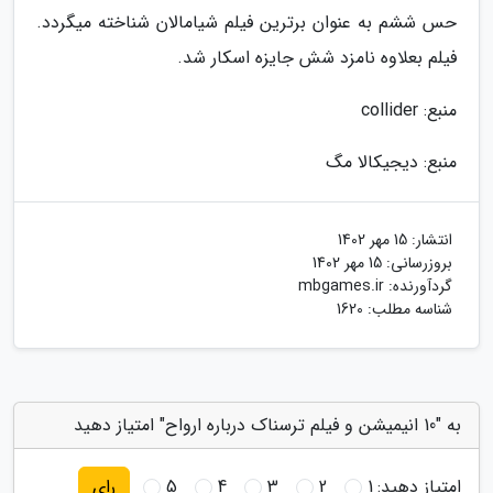
حس ششم به عنوان برترین فیلم شیامالان شناخته میگردد.
فیلم بعلاوه نامزد شش جایزه اسکار شد.
منبع: collider
منبع: دیجیکالا مگ
انتشار:
15 مهر 1402
بروزرسانی:
15 مهر 1402
گردآورنده:
mbgames.ir
شناسه مطلب: 1620
به "10 انیمیشن و فیلم ترسناک درباره ارواح" امتیاز دهید
امتیاز دهید:
1
2
3
4
5
رای