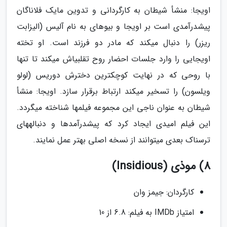
اویجا: منشأ شیطان به کارگردانی و تدوین مایک فلاناگان
پیشدرآمدی است بر اویجا و بیوهای به نام آلیس (الیزابت
ریزر) را دنبال میکند که مادر دو فرزند است. او تخته
اویجایی را وارد جلسات احضار روح تقلبیاش میکند تا تنها
با روحی که در نهایت کوچکترین دخترش دوریس (لولو
ویلسون) را تسخیر میکند ارتباط برقرار سازد. اویجا: منشأ
شیطان به عنوان ناجی این مجموعه فیلمها شناخته میگردد.
این فیلم امیدی ایجاد کرد که پیشدرآمدها و دنبالههای
ترسناک بعدی میتوانند از نسخه اصلی بهتر عمل نمایند.
8) موذی (Insidious)
کارگردان: جیمز وان
امتیاز IMDb به فیلم: 6.8 از 10