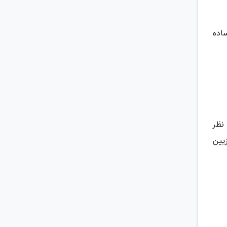
ه ساده
نظر
یین