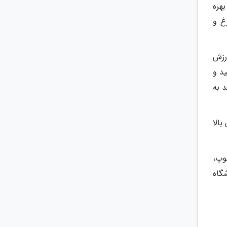
بهره
غ و
رزش
د و
 به
بالا
وپ،
گاه