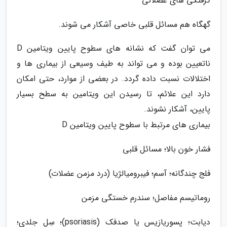
گرفتگی های عضلانی
گهگاه هم مسائل قلبی خاصی آشکار می شوند.
می توان گفت که نشانه های سطوح پایین ویتامین D
ناتعیین بوده و می تواند به طیف وسیعی از بیماری ها و
اختلالات نسبت داده گردد. در بعضی از موارد، حتی امکان
دارد این علائم، تا رسیدن این ویتامین به سطح بسیار
پایین، آشکار نشوند.
بیماری های مرتبط با سطوح پایین ویتامین D
فشار خون بالا؛ مسائل قلبی
فلج چندگانه؛ آسم؛ فیبرومیالژیا (درد مزمن عضلات)
روماتیسم مفاصل؛ سندرم خستگی مزمن
دیابت؛ پسوریازیس یا صدفک (psoriasis)؛ سِل جلدی؛