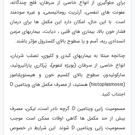
برای جلوگیری از انواع خاصی از سرطان، فلج چندگانه،
عفونت های تنفسی، آرتریت روماتیسمی، و غیره سودمند
است. با این حال، امکان دارد این مکمل ها برای درمان
فشار خون بالا، بیماری های قلبی ، دیابت، بیماریهای مزمن
انسدادی ریه، آسم و یا سطوح بالای کلسترول مؤثر باشند.
چنانچه مبتلا به بیماریهای کبدی و کلیوی، تصلب شریان،
انواع خاصی از سرطان (بویژه لنفوم)، پُرکاری پاراتیروئید،
سارکوئیدوز، سطوح بالای کلسیم خون و هیستوپلناموز
(histoplasmosis) هستید، از مصرف مکمل های ویتامین D
اجتناب کنید.
مسمومیت زایی ویتامین D: گرچه نادر است، لیکن، مصرف
بیش از حد مکمل ها گاهی اوقات ممکن است موجب
مسمومیت زایی ویتامین D شوند. این شرایط در خصوص