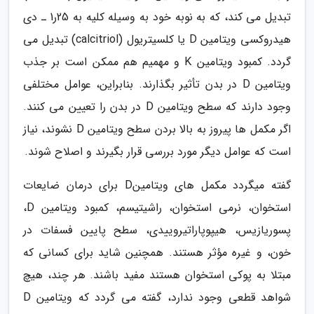
تبدیل می کند، که به نوبه خود به وسیله کلیه به 25ر1 ـ دی
هیدروکسی ویتامین D یا کلسیتریول (calcitriol) تبدیل می
گردد. کمبود ویتامین K و مهمیم هم ممکن است بر جذب
ویتامین D در بدن تأثیر بگذارند. بنابراین، عوامل مختلفی
وجود دارند که سطح ویتامین D در بدن را تعیین می کنند.
اگر مکمل ها پیروز به بالا بردن سطح ویتامین D نشوند، نیاز
است که عوامل دیگر مورد بررسی قرار بگیرند و اصلاح شوند.
گفته میگردد مکمل های ویتامینD برای درمان ضایعات
استخوان، نرمی استخوان، راشیتیسم، کمبود ویتامین D،
پسوریازیس، هیپوپاراتیروییدی، سطح پایین فسفات در
خون، و غیره مؤثر هستند. همچنین شاید برای کسانی که
مبتلا به پوکی استخوان هستند مفید باشند. هر چند، هیچ
شواهد قطعی وجود ندارد، گفته می گردد که ویتامین D