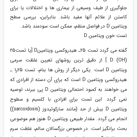
جلوگیری از طیف وسیعی از بیماری ها و اختلالات یا برای
کاستن از علائم آنها مفید باشد. بنابراین، بررسی سطح
ویتامین D در فواصل منظم، ممکن است سودمند باشد.
تست خون ویتامین D
گفته می گردد تست 25ـ هیدروکسی ویتامینD [یا تست25
(OH) D ] از دقیق ترین روشهای تعیین غلظت سرمی
ویتامین D است. یکی دیگر از روش ها بنام، تست 25ر1 ـ
هیدروکسی ویتامین D است که برای آن دسته از افرادی که
می خواهند به کمبود احتمالی ویتامین D پی ببرند، توصیه
نمی گردد. این تست برای افرادی با کلسیم و سطوح
ویتامین D بیش از حد (مانند سارکوئیدوز (sarcoidosis))
انجام می گردد. مقدار طبیعی ویتامین D هنوز هم موضوعی
بحث برانگیز است. در خصوص بزرگسالان سالم، غلظت سرم