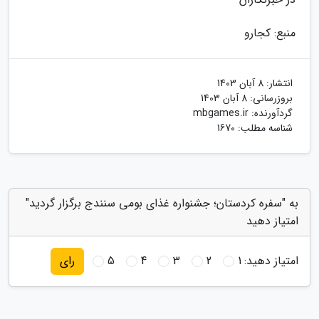
منبع: کجارو
انتشار:
8 آبان 1403
بروزرسانی:
8 آبان 1403
گردآورنده:
mbgames.ir
شناسه مطلب: 1670
به "سفره کردستان؛ جشنواره غذای بومی سنندج برگزار گردید"
امتیاز دهید
امتیاز دهید:
1
2
3
4
5
رای