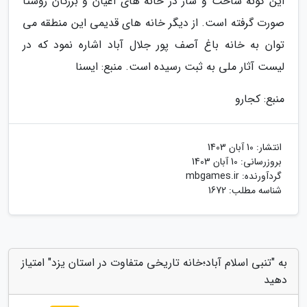
این گونه ساخت و ساز در خانه های اعیان و بزرگان روستا
صورت گرفته است. از دیگر خانه های قدیمی این منطقه می
توان به خانه باغ آصف پور جلال آباد اشاره نمود که در
لیست آثار ملی به ثبت رسیده است. منبع: ایسنا
منبع: کجارو
انتشار:
10 آبان 1403
بروزرسانی:
10 آبان 1403
گردآورنده:
mbgames.ir
شناسه مطلب: 1672
به "تنبی اسلام آباد؛خانه تاریخی متفاوت در استان یزد" امتیاز
دهید