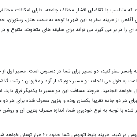
که متناسب با تقاضای اقشار مختلف جامعه، دارای امکانات مختلفی
 آگاهی از هزینه سفر به این شهر با توجه به قیمت هتل، رستوران، حم
ای را در بر می گیرد می تواند برای سلیقه های متفاوت، متنوع و در 
ه رامسر سفر کنید، دو مسیر برای شما در دسترس است. مسیر اول از ج
س می گذرد که حدود 270 کیلومتر بوده و 5 ساعت به طول می انجامد؛ و مسیر دوم که از آزاد راه قزوین - رشت گ
د 5 ساعت و نیم به طول خواهد انجامید. هرچند مسافت این دو مسیر با یکدیگر فرق دارد، ا
ای هر دو جاده تقریبا یکسان بوده و بنزین مصرف شده برای هر دو م
م ذکر شده با توجه به نوع خودروی شما، اندازه مصرف بنزین آن و روشن 
اگر قصد داشته باشید تا همین سفر را از طریق اتوبوس در کنید، هزینه بلیط اتوبوس شما حدود 40 هزار