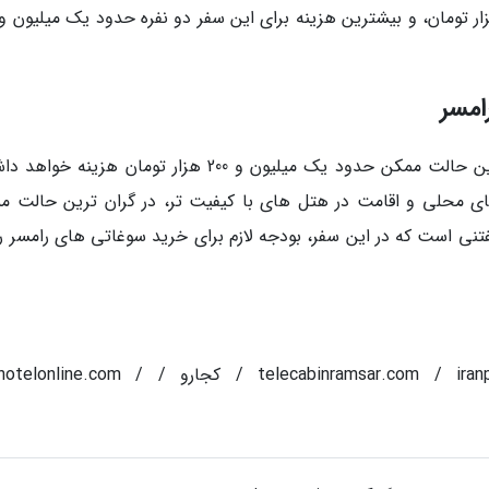
امسر
سفر سه روزه شما به رامسر در مقرون به صرفه ترین حالت ممکن حدود یک میلیون و 200 هزار تومان هزین
ی محلی و اقامت در هتل های با کیفیت تر، در گران ترین حالت م
د. گفتنی است که در این سفر، بودجه لازم برای خرید سوغاتی های رامسر را
منبع: کجارو / telecabinramsar.com / iranplanner.com / 360cities.net / کجارو / .com