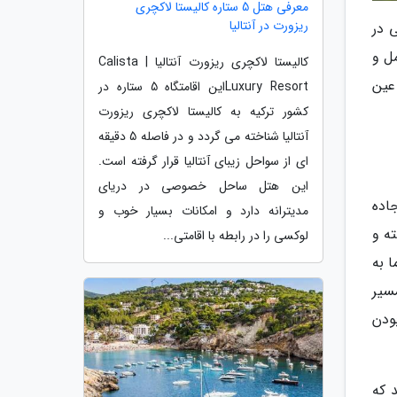
معرفی هتل 5 ستاره کالیستا لاکچری
ریزورت در آنتالیا
 در
ل و
کالیستا لاکچری ریزورت آنتالیا | Calista
عین
Luxury Resortاین اقامتگاه 5 ستاره در
کشور ترکیه به کالیستا لاکچری ریزورت
آنتالیا شناخته می گردد و در فاصله 5 دقیقه
ای از سواحل زیبای آنتالیا قرار گرفته است.
این هتل ساحل خصوصی در دریای
اده
مدیترانه دارد و امکانات بسیار خوب و
ذشته و
لوکسی را در رابطه با اقامتی...
ما به
سیر
بودن
 تومان خواهد شد که