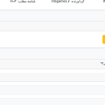
گردآورنده:
mbgames.ir
شناسه مطلب: 1703
؟"