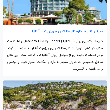
معرفی هتل 5 ستاره کالیستا لاکچری ریزورت در آنتالیا
کالیستا لاکچری ریزورت آنتالیا | Calista Luxury Resortاین اقامتگاه 5
ستاره در کشور ترکیه به کالیستا لاکچری ریزورت آنتالیا شناخته می گردد
و در فاصله 5 دقیقه ای از سواحل زیبای آنتالیا قرار گرفته است. این هتل
ساحل خصوصی در دریای مدیترانه دارد و امکانات بسیار خوب و لوکسی
را در رابطه با اقامتی...