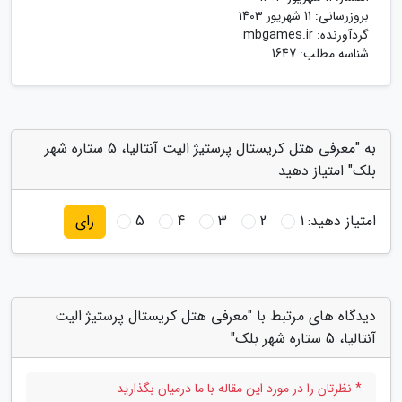
بروزرسانی:
11 شهریور 1403
گردآورنده:
mbgames.ir
شناسه مطلب: 1647
به "معرفی هتل کریستال پرستیژ الیت آنتالیا، 5 ستاره شهر
بلک" امتیاز دهید
امتیاز دهید:
1
2
3
4
5
رای
دیدگاه های مرتبط با "معرفی هتل کریستال پرستیژ الیت
آنتالیا، 5 ستاره شهر بلک"
* نظرتان را در مورد این مقاله با ما درمیان بگذارید