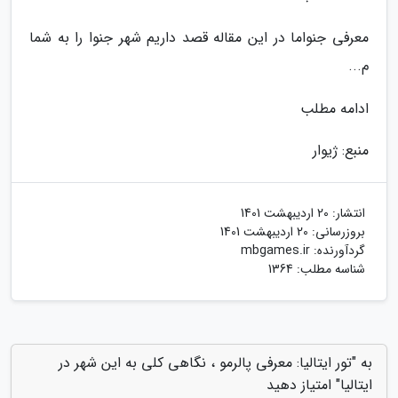
معرفی جنواما در این مقاله قصد داریم شهر جنوا را به شما
م...
ادامه مطلب
منبع: ژیوار
انتشار:
20 اردیبهشت 1401
بروزرسانی:
20 اردیبهشت 1401
گردآورنده:
mbgames.ir
شناسه مطلب: 1364
به "تور ایتالیا: معرفی پالرمو ، نگاهی کلی به این شهر در
ایتالیا" امتیاز دهید