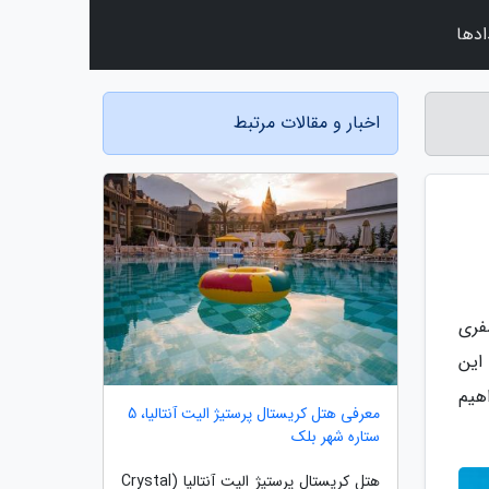
ادها
اخبار و مقالات مرتبط
فری
این
اهیم
معرفی هتل کریستال پرستیژ الیت آنتالیا، 5
ستاره شهر بلک
هتل کریستال پرستیژ الیت آنتالیا (Crystal