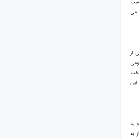
اسب
 می
 از
ومی
اخت
این
 بد
 به