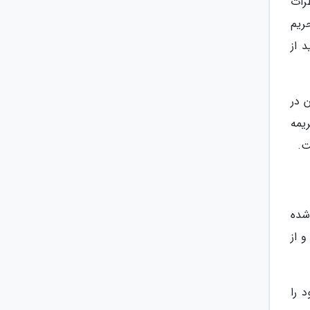
رات
ریم
 از
 در
یمه
ت.
شده
 از
 را