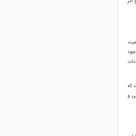
 اگر
میت
جود
دات
 که
ی و