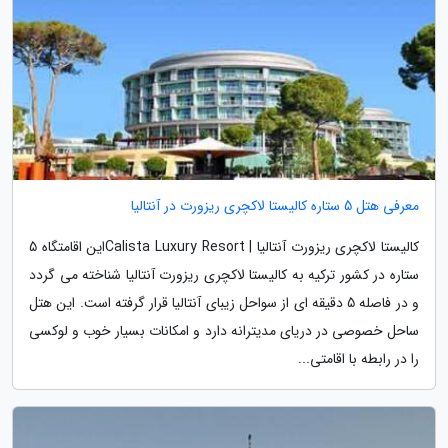
معرفی هتل 5 ستاره کالیستا لاکچری ریزورت در آنتالیا
کالیستا لاکچری ریزورت آنتالیا | Calista Luxury Resortاین اقامتگاه 5
ستاره در کشور ترکیه به کالیستا لاکچری ریزورت آنتالیا شناخته می گردد
و در فاصله 5 دقیقه ای از سواحل زیبای آنتالیا قرار گرفته است. این هتل
ساحل خصوصی در دریای مدیترانه دارد و امکانات بسیار خوب و لوکسی
را در رابطه با اقامتی...