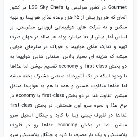
Gourmet در کشور سوئیس یا LSG Sky Chefs در کشور
آلمان که هر روز بیش از 25 هزار وعده غذای هواپیما رو تهیه
میکنن و به شرکت های هواپیمایی اروپایی میفرستن. بر
اساس آمار بیش از 100 میلیارد پوند هر ساله در جهان صرف
تهیه و تدارک غذای هواپیما و خوراک در سفرهای هوایی
میشه که هزینه ای بسیار بالاس. صندلی هایی هواپیما به
دو بخش first-class و economy تقسیم میشن اما غذاها
با وجود اینکه در یک آشپزخانه صنعتی مشترک پخته میشه
اما غذاها متفاوت هستن و همه با هم به هواپیما منتقل
میشن. تفاوت غذا در دو بخش first-class با economy در
نوع غذا و نحوه سرو اون هستش. در بخش first-class
غذاها در ظروف چینی زیبا با کارد و چنگال استیل سرو
میشن. اما در بخش economy غذاها رو در ظروف
پلاستیکی و یک بار مصرف با کارد و چنگال پلاستیکی سرو