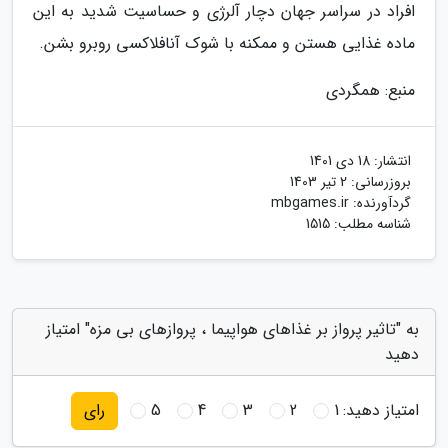
افراد در سراسر جهان دچار آلرژی و حساسیت شدید به این
ماده غذایی هستن و ممکنه با شوک آنافلاکسی روبرو بشن.
منبع: همگردی
انتشار:
18 دی 1401
بروزرسانی:
2 تیر 1403
گردآورنده:
mbgames.ir
شناسه مطلب: 1515
به "تاثیر پرواز بر غذاهای هواپیما ، پروازهای بی مزه" امتیاز
دهید
امتیاز دهید:
1
2
3
4
5
رای