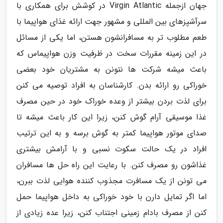
جهان ازجمله Virgin Atlantic در کوشش برای همکاری با
سرآشپزهای بین المللی و مشهور جهت ارائه غذای هواپیما با
طعم مطلوب تر به مسافرانشون هستن، اما یکی از مسائل
در این زمینه مقررات سخت در ظرفیت وزن هواپیماس که
باعث میشه شرکت ها نتونن به مشتریان خود بعضی
خوراکی رو ارائه بدن. کارشناسان به افراد توصیه می کنن
برای لذت بردن بیشتر از وعده خوراک خود در حین مصرف
غذا موسیقی آرام گوش کنن، زیرا این کار باعث میشه تا
صدای موتور هواپیما کمتر به گوش برسه و به این ترتیب
افراد در یک حالت سکوت نسبی و با آرامش بیشتری
غذاشون رو مصرف کنن. با رعایت این راه حل ها مسافران
می تونن از یک مسافرت مجذوب کننده هوایی لذت ببرن،
اما اگر تمایل دارن با خود خوراکی به داخل هواپیما حمل
کنن از مصرف بادام زمینی اجتناب کنن، زیرا عده زیادی از