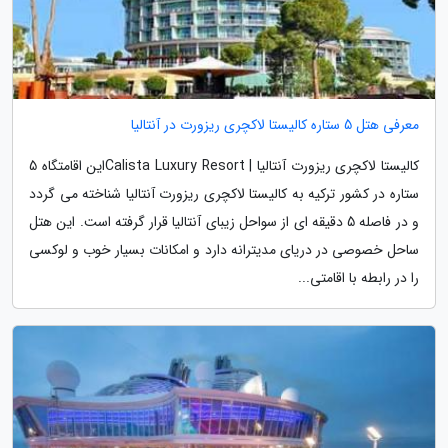
معرفی هتل 5 ستاره کالیستا لاکچری ریزورت در آنتالیا
کالیستا لاکچری ریزورت آنتالیا | Calista Luxury Resortاین اقامتگاه 5
ستاره در کشور ترکیه به کالیستا لاکچری ریزورت آنتالیا شناخته می گردد
و در فاصله 5 دقیقه ای از سواحل زیبای آنتالیا قرار گرفته است. این هتل
ساحل خصوصی در دریای مدیترانه دارد و امکانات بسیار خوب و لوکسی
را در رابطه با اقامتی...