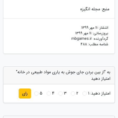
منبع: مجله انگیزه
انتشار:
11 مهر 1399
بروزرسانی:
11 مهر 1399
گردآورنده:
mbgames.ir
شناسه مطلب: 488
به "از بین بردن جای جوش به یاری مواد طبیعی در خانه"
امتیاز دهید
امتیاز دهید:
1
2
3
4
5
رای