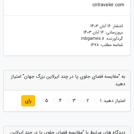
cntraveler.com
انتشار:
16 آبان 1403
بروزرسانی:
16 آبان 1403
گردآورنده:
mbgames.ir
شناسه مطلب: 1678
به "مقایسه فضای جلوی پا در چند ایرلاین بزرگ جهان" امتیاز
دهید
امتیاز دهید:
1
2
3
4
5
رای
دیدگاه های مرتبط با "مقایسه فضای جلوی پا در چند ایرلاین