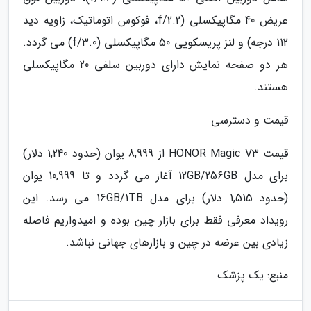
عریض 40 مگاپیکسلی (f/2.2، فوکوس اتوماتیک، زاویه دید
112 درجه) و لنز پریسکوپی 50 مگاپیکسلی (f/3.0) می گردد.
هر دو صفحه نمایش دارای دوربین سلفی 20 مگاپیکسلی
هستند.
قیمت و دسترسی
قیمت HONOR Magic V3 از 8,999 یوان (حدود 1,240 دلار)
برای مدل 12GB/256GB آغاز می گردد و تا 10,999 یوان
(حدود 1,515 دلار) برای مدل 16GB/1TB می رسد. این
رویداد معرفی فقط برای بازار چین بوده و امیدواریم فاصله
زیادی بین عرضه در چین و بازارهای جهانی نباشد.
منبع: یک پزشک