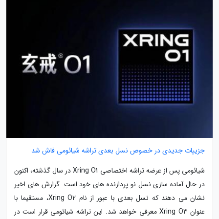
جزییات جدیدی در خصوص نسل بعدی تراشه شیائومی فاش شد
شیائومی پس از عرضه تراشه اختصاصی Xring O1 در سال گذشته، اکنون
در حال آماده سازی نسل نو پردازنده های خود است. گزارش های اخیر
نشان می دهند که نسل بعدی با عبور از نام Xring O2، مستقیما با
عنوان Xring O3 معرفی خواهد شد. این تراشه شیائومی قرار است در