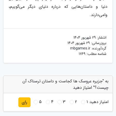
دنیا و داستان‌هایی که درباره دنیای دیگر می‌گوییم،
وامی‌دارند.
انتشار:
29 شهریور 1404
بروزرسانی:
29 شهریور 1404
گردآورنده:
mbgames.ir
شناسه مطلب: 1769
به "جزیره عروسک ها کجاست و داستان ترسناک آن
چیست؟" امتیاز دهید
امتیاز دهید:
1
2
3
4
5
رای